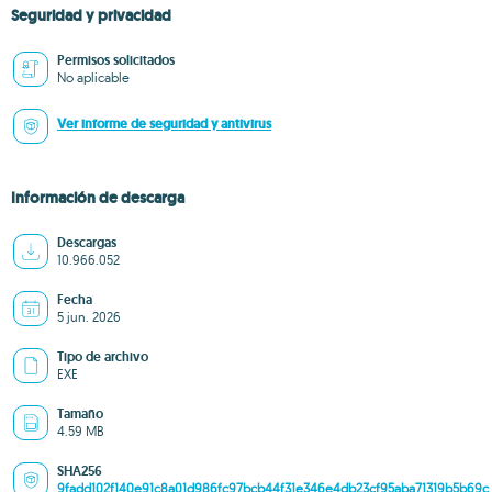
Seguridad y privacidad
Permisos solicitados
No aplicable
Ver informe de seguridad y antivirus
Información de descarga
Descargas
10.966.052
Fecha
5 jun. 2026
Tipo de archivo
EXE
Tamaño
4.59 MB
SHA256
9fadd102f140e91c8a01d986fc97bcb44f31e346e4db23cf95aba71319b5b69c