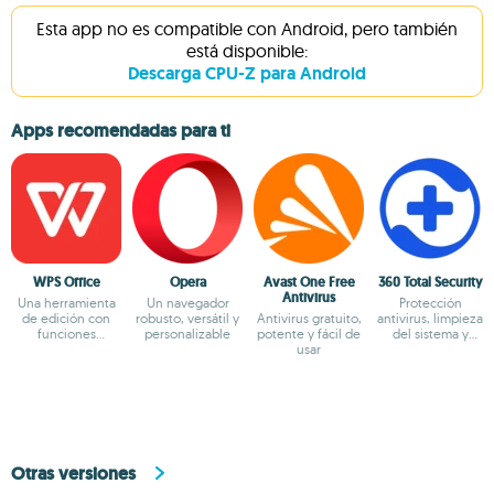
Esta app no es compatible con Android, pero también
está disponible:
Descarga CPU-Z para Android
Apps recomendadas para ti
WPS Office
Opera
Avast One Free
360 Total Security
Antivirus
Una herramienta
Un navegador
Protección
de edición con
robusto, versátil y
Antivirus gratuito,
antivirus, limpieza
funciones
personalizable
potente y fácil de
del sistema y
potentes
usar
optimización total
Otras versiones