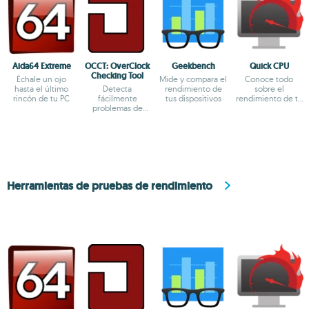
Aida64 Extreme
OCCT: OverClock
Geekbench
Quick CPU
Checking Tool
Échale un ojo
Mide y compara el
Conoce todo
hasta el último
Detecta
rendimiento de
sobre el
rincón de tu PC
fácilmente
tus dispositivos
rendimiento de tu
problemas de
procesador
overclock y
hardware
Herramientas de pruebas de rendimiento