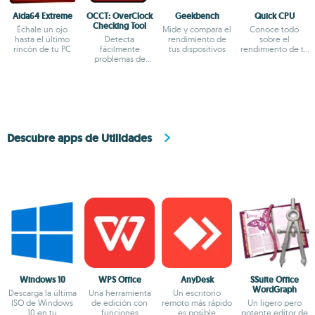
Aida64 Extreme
OCCT: OverClock
Geekbench
Quick CPU
Checking Tool
Échale un ojo
Mide y compara el
Conoce todo
hasta el último
Detecta
rendimiento de
sobre el
rincón de tu PC
fácilmente
tus dispositivos
rendimiento de tu
problemas de
procesador
overclock y
hardware
Descubre apps de Utilidades
Windows 10
WPS Office
AnyDesk
SSuite Office
WordGraph
Descarga la última
Una herramienta
Un escritorio
ISO de Windows
de edición con
remoto más rápido
Un ligero pero
10 en tu
funciones
es posible
potente editor de