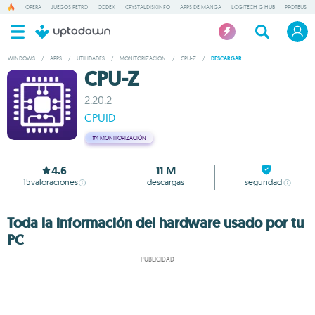
OPERA
JUEGOS RETRO
CODEX
CRYSTALDISKINFO
APPS DE MANGA
LOGITECH G HUB
PROTEUS
WINDOWS
/
APPS
/
UTILIDADES
/
MONITORIZACIÓN
/
CPU-Z
/
DESCARGAR
CPU-Z
2.20.2
CPUID
#4
MONITORIZACIÓN
4.6
11 M
15
valoraciones
descargas
seguridad
Toda la información del hardware usado por tu
PC
PUBLICIDAD