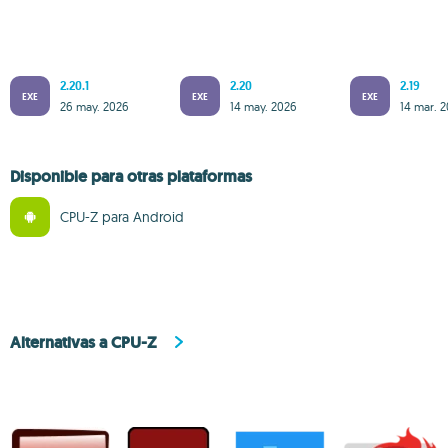
2.20.1
2.20
2.19
EXE
EXE
EXE
26 may. 2026
14 may. 2026
14 mar. 
Disponible para otras plataformas
CPU-Z para Android
Alternativas a CPU-Z